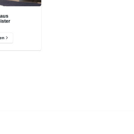
aus
ster
len